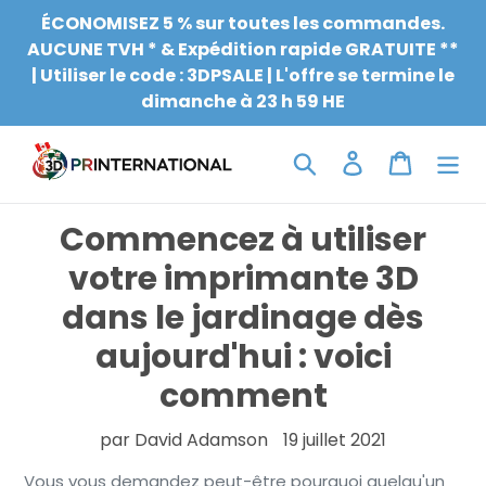
Aller
ÉCONOMISEZ 5 % sur toutes les commandes.
au
AUCUNE TVH * & Expédition rapide GRATUITE **
contenu
| Utiliser le code : 3DPSALE | L'offre se termine le
dimanche à 23 h 59 HE
Chercher
Connexion
Chariot
Commencez à utiliser
votre imprimante 3D
dans le jardinage dès
aujourd'hui : voici
comment
par David Adamson
19 juillet 2021
Vous vous demandez peut-être pourquoi quelqu'un