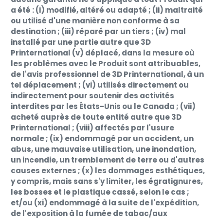
a été : (i) modifié, altéré ou adapté ; (ii) maltraité
ou utilisé d'une manière non conforme à sa
destination ; (iii) réparé par un tiers ; (iv) mal
installé par une partie autre que 3D
Printernational (v) déplacé, dans la mesure où
les problèmes avec le Produit sont attribuables,
de l'avis professionnel de 3D Printernational, à un
tel déplacement ; (vi) utilisés directement ou
indirectement pour soutenir des activités
interdites par les États-Unis ou le Canada ; (vii)
acheté auprès de toute entité autre que 3D
Printernational ; (viii) affectés par l'usure
normale ; (ix) endommagé par un accident, un
abus, une mauvaise utilisation, une inondation,
un incendie, un tremblement de terre ou d'autres
causes externes ; (x) les dommages esthétiques,
y compris, mais sans s'y limiter, les égratignures,
les bosses et le plastique cassé, selon le cas ;
et/ou (xi) endommagé à la suite de l'expédition,
de l'exposition à la fumée de tabac/aux