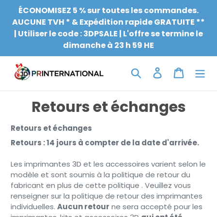
Aller
ÉCONOMISEZ 5 % sur toutes les commandes.
au
AUCUNE TVH * & Expédition rapide GRATUITE **
contenu
| Utiliser le code : 3DPSALE | L'offre se termine le
dimanche à 23 h 59 HE
Chercher
Connexion
Chariot
Retours et échanges
Retours et échanges
Retours : 14 jours à compter de la date d'arrivée.
Les imprimantes 3D et les accessoires varient selon le
modèle et sont soumis à la politique de retour du
fabricant en plus de cette politique . Veuillez vous
renseigner sur la politique de retour des imprimantes
individuelles.
Aucun retour
ne sera accepté pour les