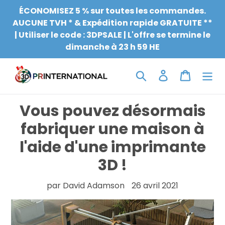
Aller
ÉCONOMISEZ 5 % sur toutes les commandes.
au
AUCUNE TVH * & Expédition rapide GRATUITE **
contenu
| Utiliser le code : 3DPSALE | L'offre se termine le
dimanche à 23 h 59 HE
Chercher
Connexion
Chariot
Vous pouvez désormais
fabriquer une maison à
l'aide d'une imprimante
3D !
par David Adamson
26 avril 2021