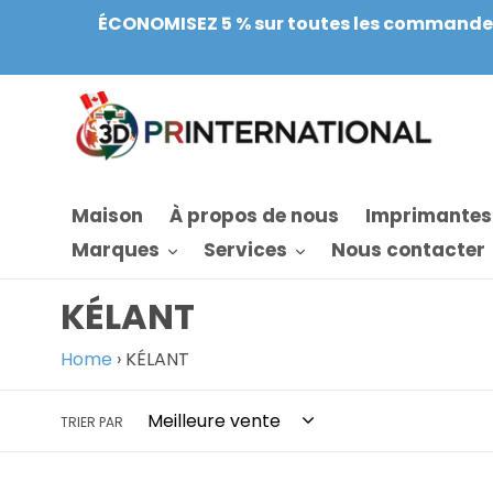
Aller
ÉCONOMISEZ 5 % sur toutes les commandes. A
au
contenu
Maison
À propos de nous
Imprimantes
Marques
Services
Nous contacter
C
KÉLANT
o
Home
›
KÉLANT
l
TRIER PAR
l
e