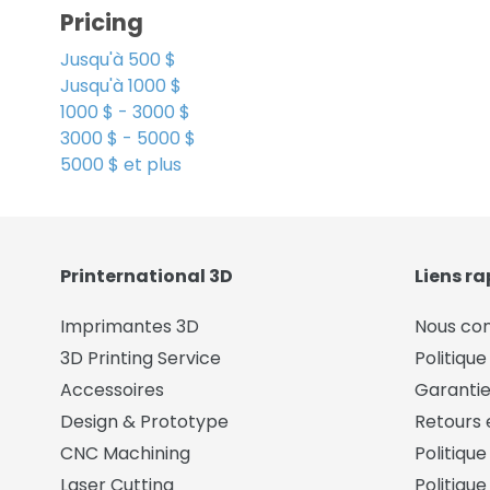
Pricing
c
Jusqu'à 500 $
t
Jusqu'à 1000 $
i
1000 $ - 3000 $
3000 $ - 5000 $
o
5000 $ et plus
n
:
Printernational 3D
Liens ra
Imprimantes 3D
Nous co
3D Printing Service
Politique
Accessoires
Garantie
Design & Prototype
Retours 
CNC Machining
Politiqu
Laser Cutting
Politique