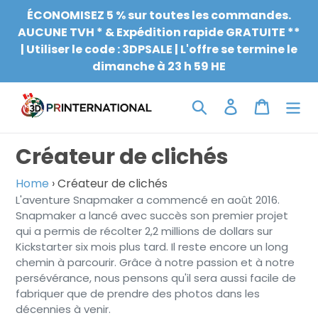
Aller
ÉCONOMISEZ 5 % sur toutes les commandes.
au
AUCUNE TVH * & Expédition rapide GRATUITE **
contenu
| Utiliser le code : 3DPSALE | L'offre se termine le
dimanche à 23 h 59 HE
Chercher
Connexion
Chariot
C
Créateur de clichés
o
Home
›
Créateur de clichés
L'aventure Snapmaker a commencé en août 2016.
l
Snapmaker a lancé avec succès son premier projet
l
qui a permis de récolter 2,2 millions de dollars sur
Kickstarter six mois plus tard. Il reste encore un long
e
chemin à parcourir. Grâce à notre passion et à notre
c
persévérance, nous pensons qu'il sera aussi facile de
fabriquer que de prendre des photos dans les
t
décennies à venir.